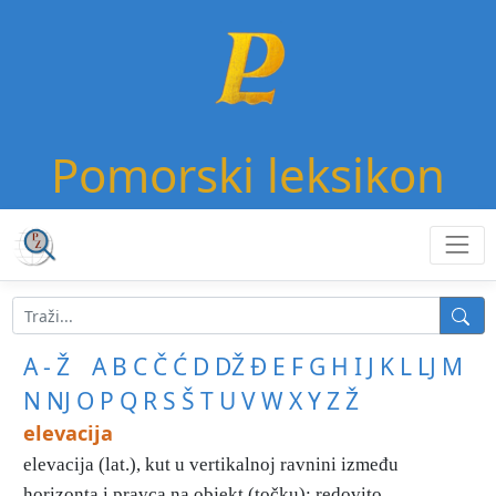
Pomorski leksikon
A - Ž
A
B
C
Č
Ć
D
DŽ
Đ
E
F
G
H
I
J
K
L
LJ
M
N
NJ
O
P
Q
R
S
Š
T
U
V
W
X
Y
Z
Ž
elevacija
elevacija (lat.), kut u vertikalnoj ravnini između
horizonta i pravca na objekt (točku); redovito ...