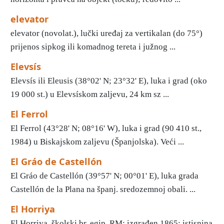
elevator
elevator (novolat.), lučki uređaj za vertikalan (do 75°)
prijenos sipkog ili komadnog tereta i južnog ...
Elevsís
Elevsís ili Eleusis (38°02' N; 23°32' E), luka i grad (oko
19 000 st.) u Elevsískom zaljevu, 24 km sz ...
El Ferrol
El Ferrol (43°28' N; 08°16' W), luka i grad (90 410 st.,
1984) u Biskajskom zaljevu (Španjolska). Veći ...
El Gráo de Castellón
El Gráo de Castellón (39°57' Ν; 00°01' Ε), luka grada
Castellón de la Plana na španj. sredozemnoj obali. ...
El Horriya
El Horriya, školski br. egip. RM; izgrađen 1865; istisnina