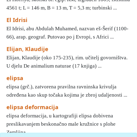
4561 t; L = 146 m, Β = 13 m, T = 5,3 m; turbinski ...
El Idrisi
El Idrisi, abu Abdulah Muhamed, nazvan eš-Šerif (1100-
66), arap. geograf. Putovao po j Evropi, s Africi ...
Elijan, Klaudije
Elijan, Klaudije (oko 175-235), rim. učitelj govorništva.
U djelu De animalium naturae (17 knjiga) ...
elipsa
elipsa (grč.), zatvorena pravilna ravninska krivulja
određena kao skup točaka kojima je zbroj udaljenosti ...
elipsa deformacija
elipsa deformacija, u kartografiji elipsa dobivena
preslikavanjem beskonačno male kružnice s plohe
Zemljina ...