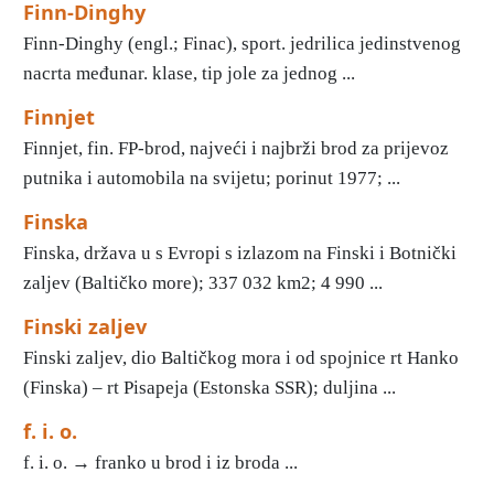
Finn-Dinghy
Finn-Dinghy (engl.; Finac), sport. jedrilica jedinstvenog
nacrta međunar. klase, tip jole za jednog ...
Finnjet
Finnjet, fin. FP-brod, najveći i najbrži brod za prijevoz
putnika i automobila na svijetu; porinut 1977; ...
Finska
Finska, država u s Evropi s izlazom na Finski i Botnički
zaljev (Baltičko more); 337 032 km2; 4 990 ...
Finski zaljev
Finski zaljev, dio Baltičkog mora i od spojnice rt Hanko
(Finska) – rt Pisapeja (Estonska SSR); duljina ...
f. i. o.
f. i. o. → franko u brod i iz broda ...