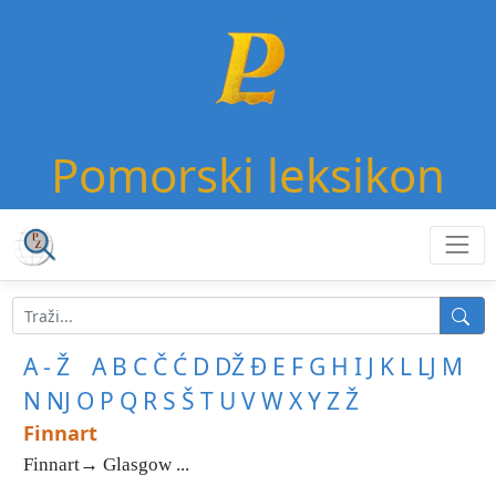
Pomorski leksikon
A - Ž
A
B
C
Č
Ć
D
DŽ
Đ
E
F
G
H
I
J
K
L
LJ
M
N
NJ
O
P
Q
R
S
Š
T
U
V
W
X
Y
Z
Ž
Finnart
Finnart→ Glasgow ...