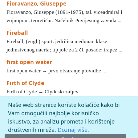
Fioravanzo, Giuseppe
Fioravanzo, Giuseppe (1891-1975), tal. viceadmiral i
vojnopom. teoretičar. Načelnik Povijesnog zavoda ...
Fireball
Fireball, (engl.) sport. jedrilica međunar. klase
jedinstvenog nacrta; tip jole za 2 čl. posade; trapez ...
first open water
first open water → prvo otvaranje plovidbe ...
Firth of Clyde
Firth of Clyde → Clydeski zaljev ...
Naše web stranice koriste kolačiće kako bi
«
11
12
13
14
15
16
17
18
19
20
»
Kraj
Početak
Vam omogućili najbolje korisničko
slovo
f
: pronađenih odgovora: 345; vrijeme izvršavanja
iskustvo, za analizu prometa i korištenje
upita: 13 ms
društvenih mreža.
Doznaj više.