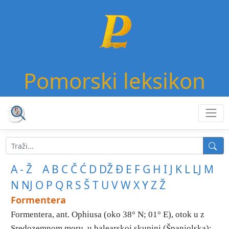
Pomorski leksikon
A - Ž
A
B
C
Č
Ć
D
DŽ
Đ
E
F
G
H
I
J
K
L
LJ
M
N
NJ
O
P
Q
R
S
Š
T
U
V
W
X
Y
Z
Ž
Formentera
Formentera, ant. Ophiusa (oko 38° N; 01° E), otok u z
Sredozemnom moru, u balearskoj skupini (Španjolska);