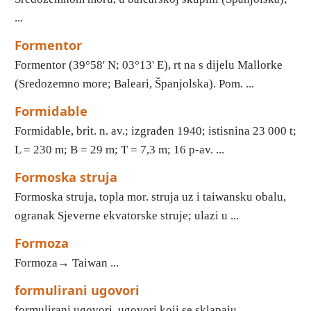
...
Formentor
Formentor (39°58' N; 03°13' E), rt na s dijelu Mallorke
(Sredozemno more; Baleari, Španjolska). Pom. ...
Formidable
Formidable, brit. n. av.; izgrađen 1940; istisnina 23 000 t;
L = 230 m; Β = 29 m; Τ = 7,3 m; 16 p-av. ...
Formoska struja
Formoska struja, topla mor. struja uz i taiwansku obalu,
ogranak Sjeverne ekvatorske struje; ulazi u ...
Formoza
Formoza→ Taiwan ...
formulirani ugovori
formulirani ugovori, ugovori koji se sklapaju