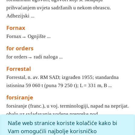
prihvaćanjem uvjeta sadržanih u nekom obrascu.
Adhezijski ...
Fornax
Fornax→ Ognjište ...
for orders
for orders→ radi naloga ...
Forrestal
Forrestal, n. av. RM SAD; izgrađen 1955; standardna
istisnina 59 060 t (puna 79 250 t); L = 331 m, Β ...
forsiranje
forsiranje (franc.), u voj. terminologiji, napad na neprijat.
obalu uz svladavanje vodene prepreke pod ...
Naše web stranice koriste kolačiće kako bi
«
21
22
23
24
25
26
27
28
29
30
»
Početak
Vam omogućili najbolje korisničko