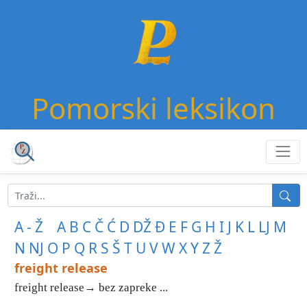
Pomorski leksikon
A - Ž
A
B
C
Č
Ć
D
DŽ
Đ
E
F
G
H
I
J
K
L
LJ
M
N
NJ
O
P
Q
R
S
Š
T
U
V
W
X
Y
Z
Ž
freight release
freight release→ bez zapreke ...