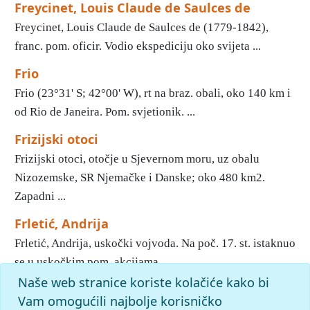
Freycinet, Louis Claude de Saulces de
Freycinet, Louis Claude de Saulces de (1779-1842),
franc. pom. oficir. Vodio ekspediciju oko svijeta ...
Frio
Frio (23°31' S; 42°00' W), rt na braz. obali, oko 140 km i
od Rio de Janeira. Pom. svjetionik. ...
Frizijski otoci
Frizijski otoci, otočje u Sjevernom moru, uz obalu
Nizozemske, SR Njemačke i Danske; oko 480 km2.
Zapadni ...
Frletić, Andrija
Frletić, Andrija, uskočki vojvoda. Na poč. 17. st. istaknuo
se u uskočkim pom. akcijama. ...
Naše web stranice koriste kolačiće kako bi
«
31
32
33
34
35
Početak
Vam omogućili najbolje korisničko