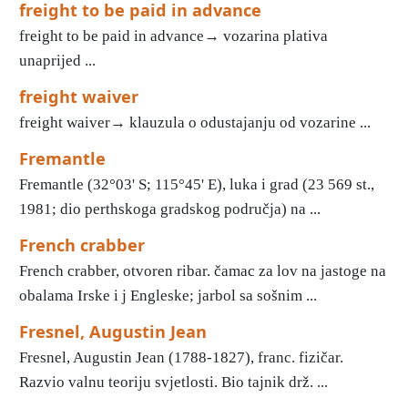
freight to be paid in advance
freight to be paid in advance→ vozarina plativa
unaprijed ...
freight waiver
freight waiver→ klauzula o odustajanju od vozarine ...
Fremantle
Fremantle (32°03' S; 115°45' E), luka i grad (23 569 st.,
1981; dio perthskoga gradskog područja) na ...
French crabber
French crabber, otvoren ribar. čamac za lov na jastoge na
obalama Irske i j Engleske; jarbol sa sošnim ...
Fresnel, Augustin Jean
Fresnel, Augustin Jean (1788-1827), franc. fizičar.
Razvio valnu teoriju svjetlosti. Bio tajnik drž. ...