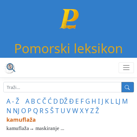
Pomorski leksikon
A - Ž
A
B
C
Č
Ć
D
DŽ
Đ
E
F
G
H
I
J
K
L
LJ
M
N
NJ
O
P
Q
R
S
Š
T
U
V
W
X
Y
Z
Ž
kamuflaža
kamuflaža→ maskiranje ...