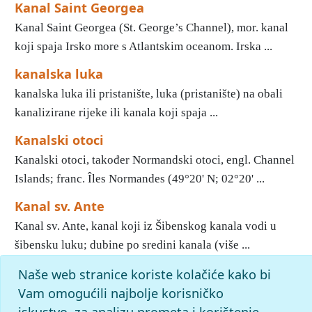
Kanal Saint Georgea
Kanal Saint Georgea (St. George’s Channel), mor. kanal
koji spaja Irsko more s Atlantskim oceanom. Irska ...
kanalska luka
kanalska luka ili pristanište, luka (pristanište) na obali
kanalizirane rijeke ili kanala koji spaja ...
Kanalski otoci
Kanalski otoci, također Normandski otoci, engl. Channel
Islands; franc. Îles Normandes (49°20' N; 02°20' ...
Kanal sv. Ante
Kanal sv. Ante, kanal koji iz Šibenskog kanala vodi u
šibensku luku; dubine po sredini kanala (više ...
Naše web stranice koriste kolačiće kako bi
«
11
12
13
14
15
16
17
18
19
20
»
Kraj
Početak
Vam omogućili najbolje korisničko
slovo
k
: pronađenih odgovora: 1130; vrijeme izvršavanja
iskustvo, za analizu prometa i korištenje