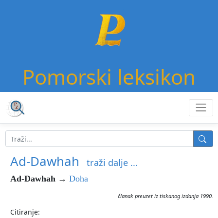
Pomorski leksikon
Ad-Dawhah
traži dalje ...
Ad-Dawhah
→
Doha
članak preuzet iz tiskanog izdanja 1990.
Citiranje: