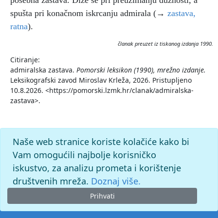
posebna zastava. Diže se pri preuzimanju dužnosti, a
spušta pri konačnom iskrcanju admirala (→
zastava,
ratna
).
članak preuzet iz tiskanog izdanja 1990.
Citiranje:
admiralska zastava.
Pomorski leksikon (1990), mrežno izdanje.
Leksikografski zavod Miroslav Krleža, 2026. Pristupljeno
10.8.2026. <https://pomorski.lzmk.hr/clanak/admiralska-
zastava>.
Naše web stranice koriste kolačiće kako bi
Vam omogućili najbolje korisničko
iskustvo, za analizu prometa i korištenje
društvenih mreža.
Doznaj više.
Prihvati
© 2026. -
Leksikografski zavod
Miroslav Krleža