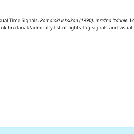
isual Time Signals.
Pomorski leksikon (1990), mrežno izdanje.
Le
mk.hr/clanak/admiralty-list-of-lights-fog-signals-and-visual