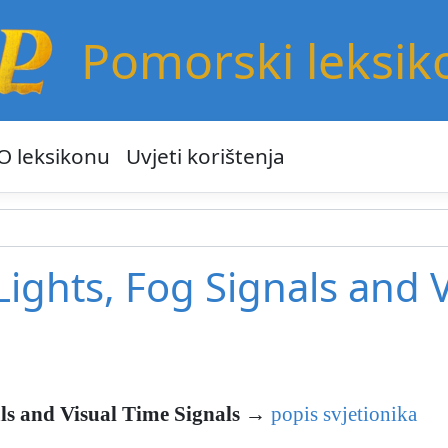
Pomorski leksik
O leksikonu
Uvjeti korištenja
 Lights, Fog Signals and 
als and Visual Time Signals
→
popis svjetionika