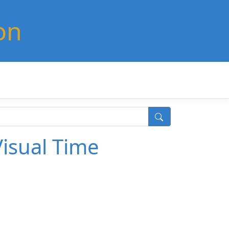
on
Visual Time