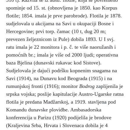
310 t). Razvila se iz austr. flotile, koja se povremeno
spominje od 15. st. (obnovljena je 1850. kao Korpus
flotile; 1854. imala je prve parobrode). Flotila je 1878.
sudjelovala u akcijama na Savi u okupaciji Bosne i
Hercegovine; prvi torp. čamac (10 t, dug 20 m;
prevezen željeznicom iz Pule) dobila 1893. U I svj.
ratu imala je 22 monitora i p. č. te više naoružanih i
pomoćnih br.; imala je više od 2000 ljudi; operativna
baza Bjelina (dunavski rukavac kod Sistove).
Sudjelovala je dajući podršku kopnenim snagama na
Savi (1914), na Dunavu kod Beograda (1915) i na
rumunjskoj fronti (1916); monitor
Bodrog
zaplijenila je
srpska vojska; poslije kapitulacije Austro-Ugarske ratna
flotila je predana Madžarskoj, a 1919. stavljena pod
Komandu dunavske plovidbe. Ambasadorska
konferencija u Parizu (1920) podijelila je brodove
(Kraljevina Srba, Hrvata i Slovenaca dobila je 4