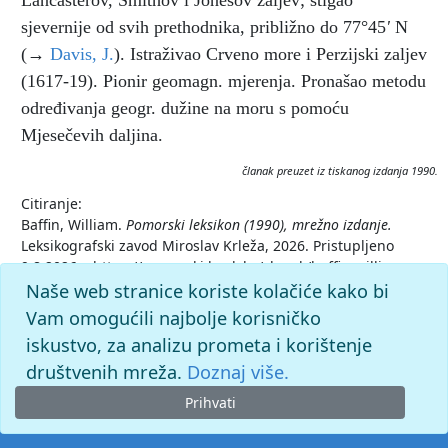
Lancasterov, Smithov i Jonesov zaljev; stigao
sjevernije od svih prethodnika, približno do 77°45
'
Ν
(→
Davis, J.
). Istraživao Crveno more i Perzijski zaljev
(1617-19). Pionir geomagn. mjerenja. Pronašao metodu
određivanja geogr. dužine na moru s pomoću
Mjesečevih daljina.
članak preuzet iz tiskanog izdanja 1990.
Citiranje:
Baffin, William.
Pomorski leksikon (1990), mrežno izdanje.
Leksikografski zavod Miroslav Krleža, 2026. Pristupljeno
9.8.2026. <https://pomorski.lzmk.hr/clanak/baffin-william>.
Naše web stranice koriste kolačiće kako bi
Vam omogućili najbolje korisničko
iskustvo, za analizu prometa i korištenje
društvenih mreža.
Doznaj više.
Prihvati
© 2026. -
Leksikografski zavod
Miroslav Krleža