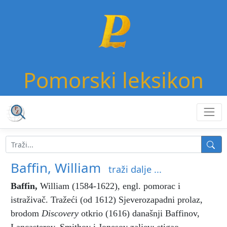
Pomorski leksikon
Baffin, William
traži dalje ...
Baffin
,
William (1584-1622), engl. pomorac i
istraživač. Tražeći (od 1612) Sjeverozapadni prolaz,
brodom
Discovery
otkrio (1616) današnji Baffinov,