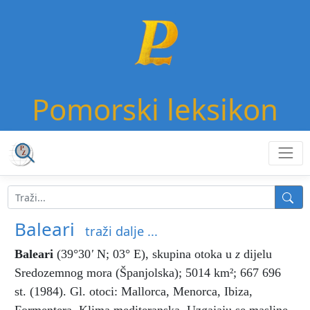
Pomorski leksikon
Baleari
traži dalje ...
Baleari
(39°30
'
Ν; 03° Ε), skupina otoka u
z
dijelu
Sredozemnog mora (Španjolska); 5014 km²; 667 696
st. (1984). Gl. otoci: Mallorca, Menorca, Ibiza,