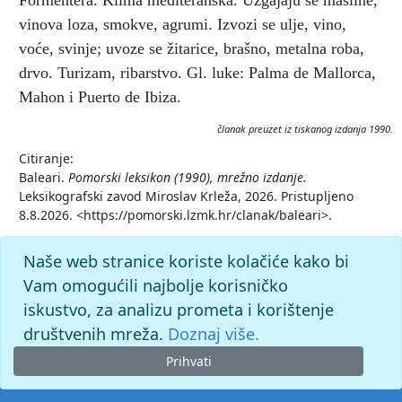
Formentera. Klima mediteranska. Uzgajaju se masline,
vinova loza, smokve, agrumi. Izvozi se ulje, vino,
voće, svinje; uvoze se žitarice, brašno, metalna roba,
drvo. Turizam, ribarstvo. Gl. luke: Palma de Mallorca,
Mahon i Puerto de Ibiza.
članak preuzet iz tiskanog izdanja 1990.
Citiranje:
Baleari.
Pomorski leksikon (1990), mrežno izdanje.
Leksikografski zavod Miroslav Krleža, 2026. Pristupljeno
8.8.2026. <https://pomorski.lzmk.hr/clanak/baleari>.
Naše web stranice koriste kolačiće kako bi
Vam omogućili najbolje korisničko
iskustvo, za analizu prometa i korištenje
društvenih mreža.
Doznaj više.
Prihvati
© 2026. -
Leksikografski zavod
Miroslav Krleža