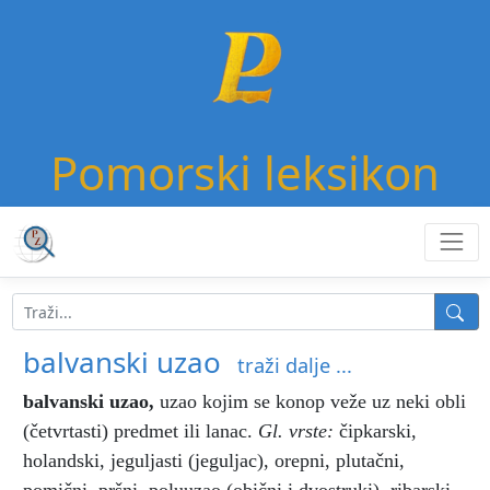
Pomorski leksikon
balvanski uzao
traži dalje ...
balvanski uzao
,
uzao kojim se konop veže uz neki obli
(četvrtasti) predmet ili lanac.
Gl. vrste:
čipkarski,
holandski, jeguljasti (jeguljac), orepni, plutačni,