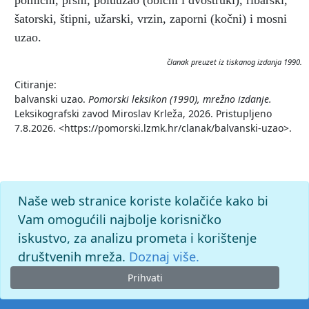
pomični, pršni, poluuzao (obični i dvostruki), ribarski,
šatorski, štipni, užarski, vrzin, zaporni (kočni) i mosni
uzao.
članak preuzet iz tiskanog izdanja 1990.
Citiranje:
balvanski uzao.
Pomorski leksikon (1990), mrežno izdanje.
Leksikografski zavod Miroslav Krleža, 2026. Pristupljeno
7.8.2026. <https://pomorski.lzmk.hr/clanak/balvanski-uzao>.
Naše web stranice koriste kolačiće kako bi
Vam omogućili najbolje korisničko
iskustvo, za analizu prometa i korištenje
društvenih mreža.
Doznaj više.
Prihvati
© 2026. -
Leksikografski zavod
Miroslav Krleža