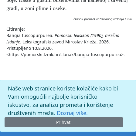
boje. Raste u gustim busenovima na kamenoj i drvenoj
građi, u zoni plime i oseke.
članak preuzet iz tiskanog izdanja 1990.
Citiranje:
Bangia fuscopurpurea.
Pomorski leksikon (1990), mrežno
izdanje.
Leksikografski zavod Miroslav Krleža, 2026.
Pristupljeno 10.8.2026.
<https://pomorski.lzmk.hr/clanak/bangia-fuscopurpurea>.
Naše web stranice koriste kolačiće kako bi
Vam omogućili najbolje korisničko
iskustvo, za analizu prometa i korištenje
društvenih mreža.
Doznaj više.
Prihvati
© 2026. -
Leksikografski zavod
Miroslav Krleža