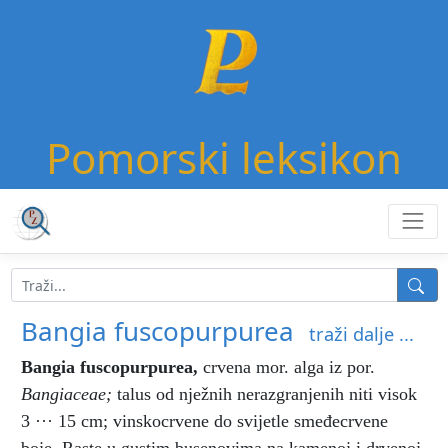
Pomorski leksikon
Bangia fuscopurpurea
traži dalje ...
Bangia fuscopurpurea
,
crvena mor. alga iz por.
Bangiaceae;
talus od nježnih nerazgranjenih niti visok
3 ··· 15 cm; vinskocrvene do svijetle smeđecrvene