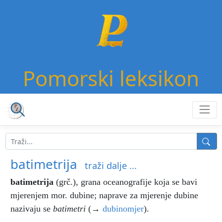
Pomorski leksikon
batimetrija
traži dalje ...
batimetrija
(grč.), grana oceanografije koja se bavi
mjerenjem mor. dubine; naprave za mjerenje dubine
nazivaju se
batimetri
(→
dubinomjer
).