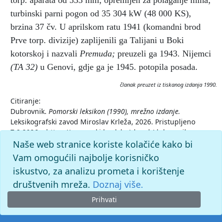
torp. aparata od 533 mm; opremljen za polaganje mina;
turbinski parni pogon od 35 304 kW (48 000 KS),
brzina 37 čv. U aprilskom ratu 1941 (komandni brod
Prve torp. divizije) zaplijenili ga Talijani u Boki
kotorskoj i nazvali
Premuda;
preuzeli ga 1943. Nijemci
(TA 32)
u Genovi, gdje ga je 1945. potopila posada.
članak preuzet iz tiskanog izdanja 1990.
Citiranje:
Dubrovnik.
Pomorski leksikon (1990), mrežno izdanje.
Leksikografski zavod Miroslav Krleža, 2026. Pristupljeno
7.8.2026. <https://pomorski.lzmk.hr/clanak/dubrovnik-
razarac>.
Naše web stranice koriste kolačiće kako bi
Vam omogućili najbolje korisničko
iskustvo, za analizu prometa i korištenje
društvenih mreža.
Doznaj više.
Prihvati
© 2026. -
Leksikografski zavod
Miroslav Krleža