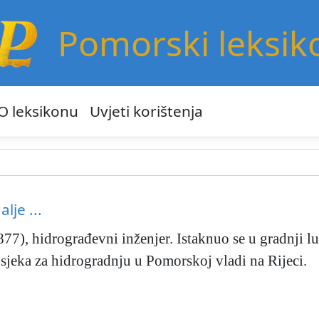
Pomorski leksik
O leksikonu
Uvjeti korištenja
alje ...
77), hidrograđevni inženjer. Istaknuo se u gradnji l
sjeka za hidrogradnju u Pomorskoj vladi na Rijeci.