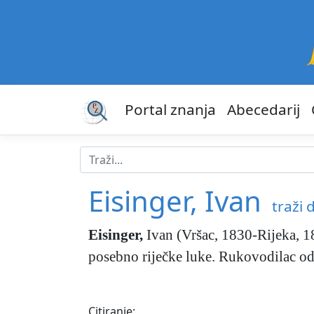
Portal znanja
Abecedarij
Eisinger, Ivan
traži d
Eisinger
,
Ivan (Vršac, 1830-Rijeka, 18
posebno riječke luke. Rukovodilac od
Citiranje: