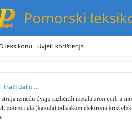
Pomorski leksik
O leksikonu
Uvjeti korištenja
traži dalje ...
struja između dvaju različitih metala uronjenih u mor
l. potencijala (katoda) odlaskom elektrona kroz elekt
.