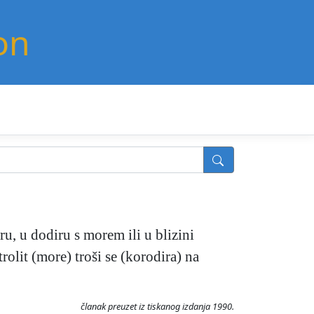
on
u, u dodiru s morem ili u blizini
rolit (more) troši se (korodira) na
članak preuzet iz tiskanog izdanja 1990.