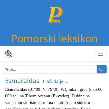
Pomorski leksikon
Esmeraldas
traži dalje ...
Esmeraldas
(01°00
'
N; 79°38
'
W), luka i grad (oko 60
000 st.) na Tihom oceanu (Ekvador). Dubina na
vanjskom sidrištu 64 m; na unutrašnjem sidrištu