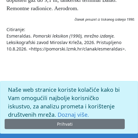
dopušten gaz do 9,1 m; tankerski terminal Balao.
Remontne radionice. Aerodrom.
članak preuzet iz tiskanog izdanja 1990.
Citiranje:
Esmeraldas.
Pomorski leksikon (1990), mrežno izdanje.
Leksikografski zavod Miroslav Krleža, 2026. Pristupljeno
10.8.2026. <https://pomorski.lzmk.hr/clanak/esmeraldas>.
Naše web stranice koriste kolačiće kako bi
Vam omogućili najbolje korisničko
iskustvo, za analizu prometa i korištenje
društvenih mreža.
Doznaj više.
Prihvati
© 2026. -
Leksikografski zavod
Miroslav Krleža