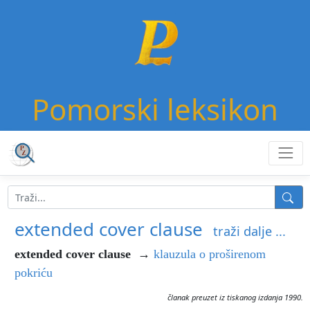
Pomorski leksikon
extended cover clause
traži dalje ...
extended cover clause
→
klauzula o proširenom
pokriću
članak preuzet iz tiskanog izdanja 1990.