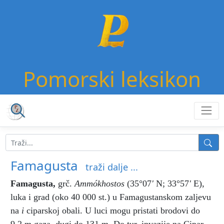
Pomorski leksikon
Famagusta
traži dalje ...
Famagusta
,
grč.
Ammókhostos
(35°07
'
N; 33°57
'
E),
luka i grad (oko 40 000 st.) u Famagustanskom zaljevu
na
i
ciparskoj obali. U luci mogu pristati brodovi do