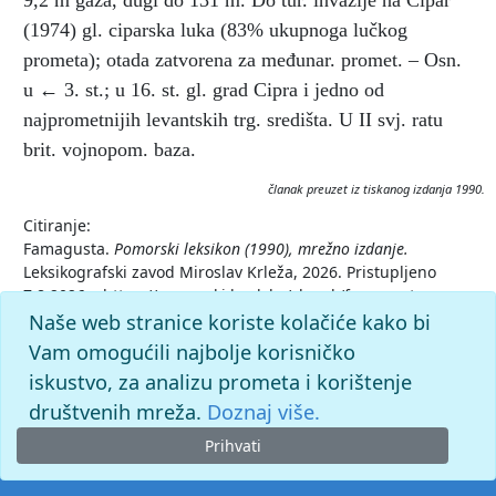
9,2 m gaza, dugi do 131 m. Do tur. invazije na Cipar
(1974) gl. ciparska luka (83% ukupnoga lučkog
prometa); otada zatvorena za međunar. promet. – Osn.
u ←
3. st.; u 16. st. gl. grad Cipra i jedno od
najprometnijih levantskih trg. središta. U II svj. ratu
brit. vojnopom. baza.
članak preuzet iz tiskanog izdanja 1990.
Citiranje:
Famagusta.
Pomorski leksikon (1990), mrežno izdanje.
Leksikografski zavod Miroslav Krleža, 2026. Pristupljeno
7.8.2026. <https://pomorski.lzmk.hr/clanak/famagusta>.
Naše web stranice koriste kolačiće kako bi
Vam omogućili najbolje korisničko
iskustvo, za analizu prometa i korištenje
društvenih mreža.
Doznaj više.
Prihvati
© 2026. -
Leksikografski zavod
Miroslav Krleža