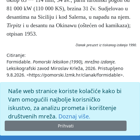
oklop 63 ··· 114 mm; 54 av.; parni turbinski pogon od
81 000 kW (110 000 KS), brzina 31 čv. Sudjelovao u
desantima na Siciliju i kod Salerna, u napadu na njem.
Tirpitz
i u desantu na Okinawu (oštećen od kamikaza);
otpisan 1953.
članak preuzet iz tiskanog izdanja 1990.
Citiranje:
Formidable.
Pomorski leksikon (1990), mrežno izdanje.
Leksikografski zavod Miroslav Krleža, 2026. Pristupljeno
9.8.2026. <https://pomorski.lzmk.hr/clanak/formidable>.
Naše web stranice koriste kolačiće kako bi
Vam omogućili najbolje korisničko
iskustvo, za analizu prometa i korištenje
društvenih mreža.
Doznaj više.
Prihvati
© 2026. -
Leksikografski zavod
Miroslav Krleža