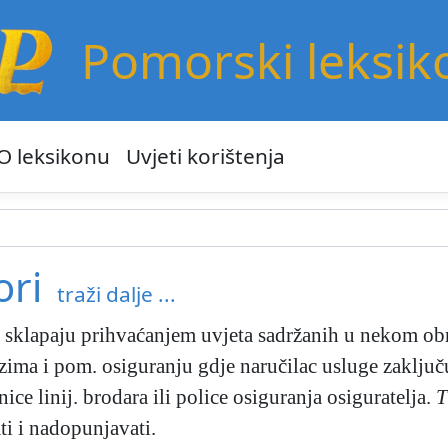
Pomorski leksik
O leksikonu
Uvjeti korištenja
ori
traži dalje ...
 sklapaju prihvaćanjem uvjeta sadržanih u nekom ob
ozima i pom. osiguranju gdje naručilac usluge zaklju
nice linij. brodara ili police osiguranja osiguratelja.
T
ti i nadopunjavati.