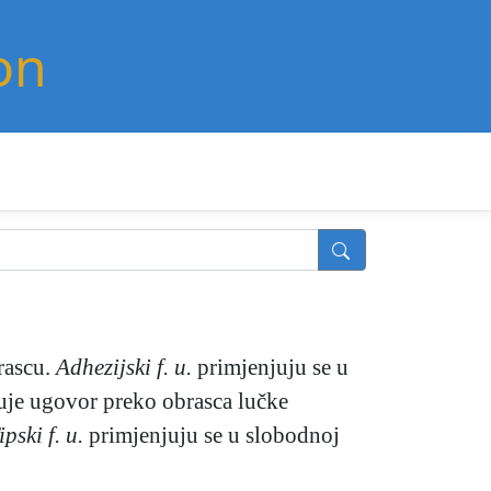
on
rascu.
Adhezijski f. u.
primjenjuju se u
čuje ugovor preko obrasca lučke
ipski f. u.
primjenjuju se u slobodnoj