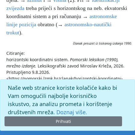
tijela: →
azimut
i →
visina
(2). Pri →
identifikaciji
zvijezda
treba prijeći s horizontskog na neb. ekvatorski
koordinatni sistem a pri računanju →
astronomske
linije pozicija
obratno (→
astronomsko-nautički
trokut
).
članak preuzet iz tiskanog izdanja 1990.
Citiranje:
horizontski koordinatni sistem.
Pomorski leksikon (1990),
mrežno izdanje.
Leksikografski zavod Miroslav Krleža, 2026.
Pristupljeno 9.8.2026.
<https://pomorski.lzmk.hr/clanak/horizontski-koordinatni-
sistem>.
Naše web stranice koriste kolačiće kako bi
Vam omogućili najbolje korisničko
iskustvo, za analizu prometa i korištenje
društvenih mreža.
Doznaj više.
Prihvati
© 2026. -
Leksikografski zavod
Miroslav Krleža