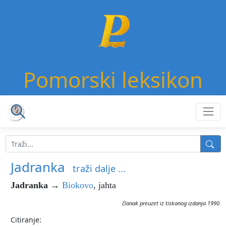
Pomorski leksikon
Jadranka
traži dalje ...
Jadranka
→
Biokovo
, jahta
članak preuzet iz tiskanog izdanja 1990.
Citiranje: