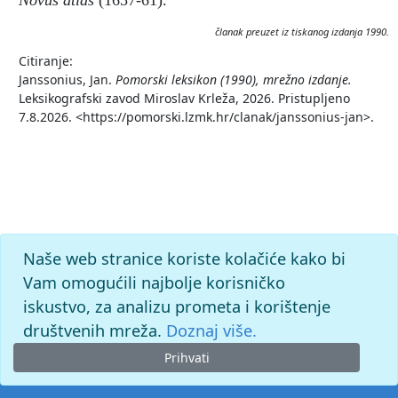
Novus atlas
(1657-61).
članak preuzet iz tiskanog izdanja 1990.
Citiranje:
Janssonius, Jan.
Pomorski leksikon (1990), mrežno izdanje.
Leksikografski zavod Miroslav Krleža, 2026. Pristupljeno
7.8.2026. <https://pomorski.lzmk.hr/clanak/janssonius-jan>.
Naše web stranice koriste kolačiće kako bi
Vam omogućili najbolje korisničko
iskustvo, za analizu prometa i korištenje
društvenih mreža.
Doznaj više.
Prihvati
© 2026. -
Leksikografski zavod
Miroslav Krleža