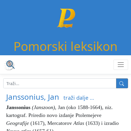
Pomorski leksikon
Janssonius, Jan
traži dalje ...
Janssonius
(Janszoon)
,
Jan (oko 1588-1664), niz.
kartograf. Priredio novo izdanje Ptolemejeve
Geografije
(1617), Mercatorov
Atlas
(1633) i izradio