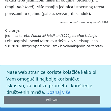
tekući teret jedinicom mase ili obujma.
Složena j
.
t
.
(engl.
unit load
),
više manjih jedinica istovrsnog tereta
povezanih u cjelinu (paleta, svežanj ili sanduk).
članak preuzet iz tiskanog izdanja 1990.
Citiranje:
jedinica tereta.
Pomorski leksikon (1990), mrežno izdanje.
Leksikografski zavod Miroslav Krleža, 2026. Pristupljeno
9.8.2026. <https://pomorski.lzmk.hr/clanak/jedinica-tereta>.
Naše web stranice koriste kolačiće kako bi
Vam omogućili najbolje korisničko
iskustvo, za analizu prometa i korištenje
društvenih mreža.
Doznaj više.
Prihvati
© 2026. -
Leksikografski zavod
Miroslav Krleža