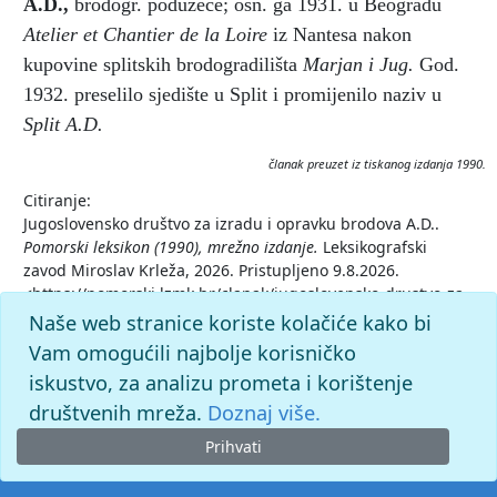
A.D.
,
brodogr. poduzeće; osn. ga 1931. u Beogradu
Atelier et Chantier de la Loire
iz Nantesa nakon
kupovine splitskih brodogradilišta
Marjan i Jug.
God.
1932. preselilo sjedište u Split i promijenilo naziv u
Split A.D.
članak preuzet iz tiskanog izdanja 1990.
Citiranje:
Jugoslovensko društvo za izradu i opravku brodova A.D..
Pomorski leksikon (1990), mrežno izdanje.
Leksikografski
zavod Miroslav Krleža, 2026. Pristupljeno 9.8.2026.
<https://pomorski.lzmk.hr/clanak/jugoslovensko-drustvo-za-
izradu-i-opravku-brodova-ad>.
Naše web stranice koriste kolačiće kako bi
Vam omogućili najbolje korisničko
iskustvo, za analizu prometa i korištenje
društvenih mreža.
Doznaj više.
Prihvati
© 2026. -
Leksikografski zavod
Miroslav Krleža