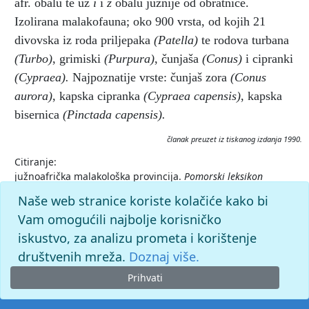
afr. obalu te uz
i
i
z
obalu južnije od obratnice.
Izolirana malakofauna; oko 900 vrsta, od kojih 21
divovska iz roda priljepaka
(Patella)
te rodova turbana
(Turbo)
,
grimiski
(Purpura)
,
čunjaša
(Conus)
i cipranki
(Cypraea).
Najpoznatije vrste: čunjaš zora
(Conus
aurora)
,
kapska cipranka
(Cypraea capensis)
,
kapska
bisernica
(Pinctada capensis).
članak preuzet iz tiskanog izdanja 1990.
Citiranje:
južnoafrička malakološka provincija.
Pomorski leksikon
(1990), mrežno izdanje.
Leksikografski zavod Miroslav Krleža,
Naše web stranice koriste kolačiće kako bi
2026. Pristupljeno 7.8.2026.
Vam omogućili najbolje korisničko
<https://pomorski.lzmk.hr/clanak/juznoafricka-malakoloska-
provincija>.
iskustvo, za analizu prometa i korištenje
društvenih mreža.
Doznaj više.
Prihvati
© 2026. -
Leksikografski zavod
Miroslav Krleža