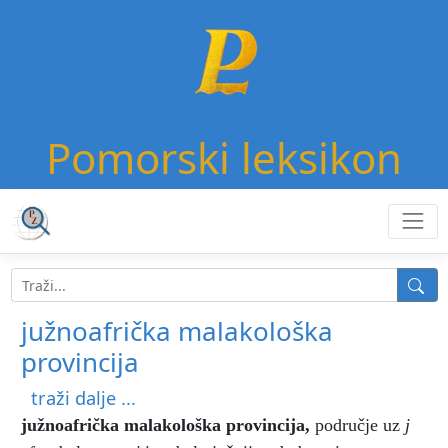
Pomorski leksikon
južnoafrička malakološka
provincija
traži dalje ...
južnoafrička malakološka provincija
,
područje uz
j