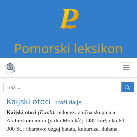
Pomorski leksikon
Kaijski otoci
traži dalje ...
Kaijski otoci
(Ewab)
,
indonez. otočna skupina u
Arafurskom moru (
ji
dio Molukâ); 1482 km²; oko 60
000 St.; ribarstvo; uzgoj batata, kukuruza, duhana.