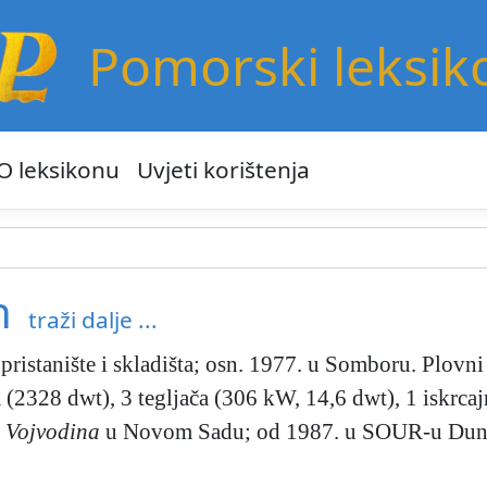
Pomorski leksik
O leksikonu
Uvjeti korištenja
n
traži dalje ...
ristanište i skladišta; osn. 1977. u Somboru. Plovni
 (2328 dwt), 3 tegljača (306 kW, 14,6 dwt), 1 iskrcaj
O
Vojvodina
u Novom Sadu; od 1987. u SOUR-u Duna