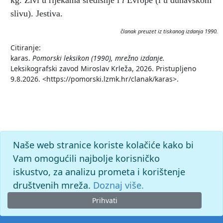
kg. Živi u rijekama središnje i
i
Evrope (i u dunavskom
slivu). Jestiva.
članak preuzet iz tiskanog izdanja 1990.
Citiranje:
karas.
Pomorski leksikon (1990), mrežno izdanje.
Leksikografski zavod Miroslav Krleža, 2026. Pristupljeno
9.8.2026. <https://pomorski.lzmk.hr/clanak/karas>.
Naše web stranice koriste kolačiće kako bi
Vam omogućili najbolje korisničko
iskustvo, za analizu prometa i korištenje
društvenih mreža.
Doznaj više.
Prihvati
© 2026. -
Leksikografski zavod
Miroslav Krleža