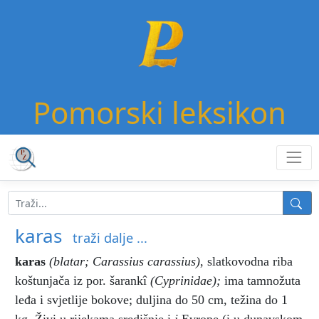
Pomorski leksikon
karas
traži dalje ...
karas
(blatar; Carassius carassius)
,
slatkovodna riba
koštunjača iz por. šarankî
(Cyprinidae);
ima tamnožuta
leđa i svjetlije bokove; duljina do 50 cm, težina do 1