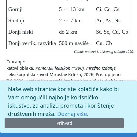
Gornji
5 ··· 13 km
Ci, Cc, Cs
Srednji
2 ··· 7 km
Ac, As, Ns
Donji niski
do 2 km
St, Sc, Cu, Cb
Donji vertik. razvitka
500 m naviše
Cu, Cb
članak preuzet iz tiskanog izdanja 1990.
Citiranje:
katovi oblaka.
Pomorski leksikon (1990), mrežno izdanje.
Leksikografski zavod Miroslav Krleža, 2026. Pristupljeno
7.8.2026. <https://pomorski.lzmk.hr/clanak/katovi-oblaka>.
Naše web stranice koriste kolačiće kako bi
Vam omogućili najbolje korisničko
iskustvo, za analizu prometa i korištenje
društvenih mreža.
Doznaj više.
Prihvati
© 2026. -
Leksikografski zavod
Miroslav Krleža