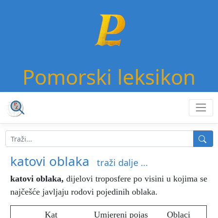
Pomorski leksikon
katovi oblaka
traži dalje ...
katovi oblaka
,
dijelovi troposfere po visini u kojima se
najčešće javljaju rodovi pojedinih oblaka.
Kat
Umjereni pojas
Oblaci