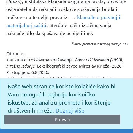
clause
),
institutska klauzula osiguranja broda; obvezuje
osiguratelja da naknadi troškove spašavanja broda i
troškove na temelju prava iz →
klauzule o pravnoj i
materijalnoj zaštiti
; utvrđuje način izračunavanja
naknade bilo da spašavanje uspije ili ne.
članak preuzet iz tiskanog izdanja 1990.
Citiranje:
klauzula o troškovima spašavanja.
Pomorski leksikon (1990),
mrežno izdanje.
Leksikografski zavod Miroslav Krleža, 2026.
Pristupljeno 6.8.2026.
<https://pomorski.lzmk.hr/clanak/klauzula-o-troskovima-
spasavanja>.
Naše web stranice koriste kolačiće kako bi
Vam omogućili najbolje korisničko
iskustvo, za analizu prometa i korištenje
društvenih mreža.
Doznaj više.
Prihvati
© 2026. -
Leksikografski zavod
Miroslav Krleža