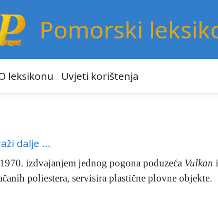
Pomorski leksik
O leksikonu
Uvjeti korištenja
raži dalje ...
 1970. izdvajanjem jednog pogona poduzeća
Vulkan
čanih poliestera, servisira plastične plovne objekte.