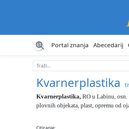
Portal znanja
Abecedarij
Kvarnerplastika
t
Kvarnerplastika
,
RO u Labinu, osn.
plovnih objekata, plast, opremu od oja
Citiranje: