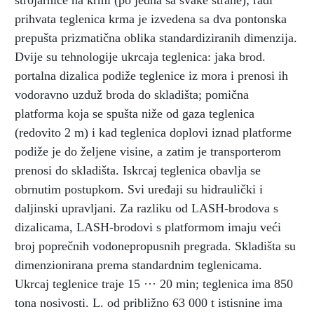
strojarnice na krmi (po jedna sa svake strane); radi
prihvata teglenica krma je izvedena sa dva pontonska
prepušta prizmatična oblika standardiziranih dimenzija.
Dvije su tehnologije ukrcaja teglenica: jaka brod.
portalna dizalica podiže teglenice iz mora i prenosi ih
vodoravno uzduž broda do skladišta; pomična
platforma koja se spušta niže od gaza teglenica
(redovito 2 m) i kad teglenica doplovi iznad platforme
podiže je do željene visine, a zatim je transporterom
prenosi do skladišta. Iskrcaj teglenica obavlja se
obrnutim postupkom. Svi uređaji su hidraulički i
daljinski upravljani. Za razliku od LASH-brodova s
dizalicama, LASH-brodovi s platformom imaju veći
broj poprečnih vodonepropusnih pregrada. Skladišta su
dimenzionirana prema standardnim teglenicama.
Ukrcaj teglenice traje 15 ··· 20 min; teglenica ima 850
tona nosivosti. L. od približno 63 000 t istisnine ima