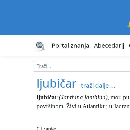
Portal znanja
Abecedarij
ljubičar
traži dalje ...
ljubičar
(Janthina janthina)
,
mor. puž
površinom. Živi u Atlantiku; u Jadran
Citiranje: