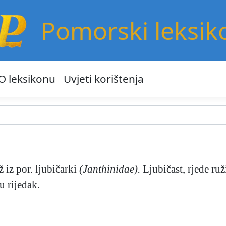
Pomorski leksik
O leksikonu
Uvjeti korištenja
 iz por. ljubičarki
(Janthinidae).
Ljubičast, rjeđe ru
u rijedak.