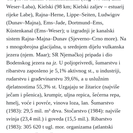
Weser–Laba), Kielski (98 km; Kielski zaljev – estuarij
rijeke Labe), Rajna–Herne, Lippe–Seiten, Ludwigov
(Dunav–Majna), Ems–Jade, Dortmund–Ems,
Küstenkanal (Ems–Weser); u izgradnji je kanalski
sistem Rajna–Majna–Dunav (Sjeverno–Crno more). Na
s
mnogobrojna glacijalna, u srednjem dijelu vulkanska
jezera (njem. Maar); SR Njemačkoj pripada i dio
Bodenskog jezera na
jz.
U poljoprivredi, šumarstvu i
ribarstvu zaposleno je 5,1% aktivnog st., u industriji,
rudarstvu i građevinarstvu 39,6%, a u uslužnim
djelatnostima 55,3% st. Uzgajaju se žitarice (najviše
ječam i pšenica), krumpir, uljna repica, šećerna repa,
hmelj, voće i povrće, vinova loza, lan. Šumarstvo
(1983): 29,5 mil. m³
drva. Stočarstvo (1984): najviše
svinja (23,4 mil.) i goveda (15,5 mil.). Ribarstvo
(1983): 305 620 t ugl. mor. organizama (atlantski