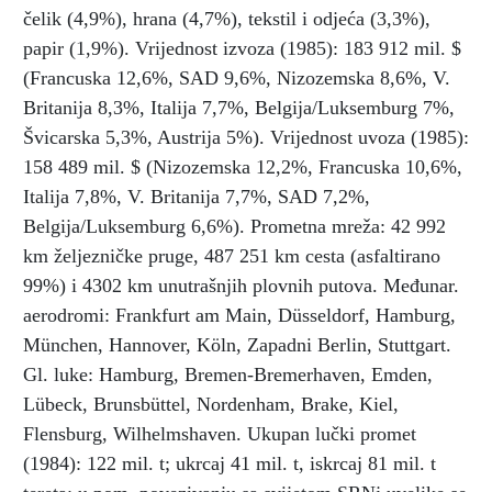
čelik (4,9%), hrana (4,7%), tekstil i odjeća (3,3%),
papir (1,9%). Vrijednost izvoza (1985): 183 912 mil. $
(Francuska 12,6%, SAD 9,6%, Nizozemska 8,6%, V.
Britanija 8,3%, Italija 7,7%, Belgija/Luksemburg 7%,
Švicarska 5,3%, Austrija 5%). Vrijednost uvoza (1985):
158 489 mil. $ (Nizozemska 12,2%, Francuska 10,6%,
Italija 7,8%, V. Britanija 7,7%, SAD 7,2%,
Belgija/Luksemburg 6,6%). Prometna mreža: 42 992
km željezničke pruge, 487 251 km cesta (asfaltirano
99%) i 4302 km unutrašnjih plovnih putova. Međunar.
aerodromi: Frankfurt am Main, Düsseldorf, Hamburg,
München, Hannover, Köln, Zapadni Berlin, Stuttgart.
Gl. luke: Hamburg, Bremen-Bremerhaven, Emden,
Lübeck, Brunsbüttel, Nordenham, Brake, Kiel,
Flensburg, Wilhelmshaven. Ukupan lučki promet
(1984): 122 mil. t; ukrcaj 41 mil. t, iskrcaj 81 mil. t