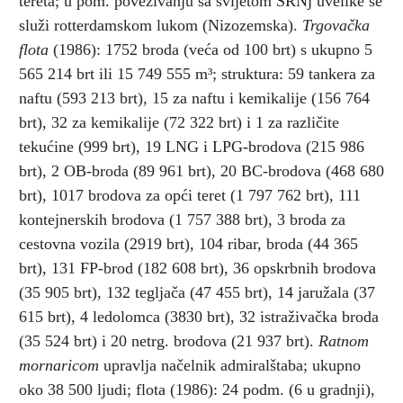
tereta; u pom. povezivanju sa svijetom SRNj uvelike se
služi rotterdamskom lukom (Nizozemska).
Trgovačka
flota
(1986): 1752 broda (veća od 100 brt) s ukupno 5
565 214 brt ili 15 749 555 m³; struktura: 59 tankera za
naftu (593 213 brt), 15 za naftu i kemikalije (156 764
brt), 32 za kemikalije (72 322 brt) i 1 za različite
tekućine (999 brt), 19 LNG i LPG-brodova (215 986
brt), 2 OB-broda (89 961 brt), 20 BC-brodova (468 680
brt), 1017 brodova za opći teret (1 797 762 brt), 111
kontejnerskih brodova (1 757 388 brt), 3 broda za
cestovna vozila (2919 brt), 104 ribar, broda (44 365
brt), 131 FP-brod (182 608 brt), 36 opskrbnih brodova
(35 905 brt), 132 tegljača (47 455 brt), 14 jaružala (37
615 brt), 4 ledolomca (3830 brt), 32 istraživačka broda
(35 524 brt) i 20 netrg. brodova (21 937 brt).
Ratnom
mornaricom
upravlja načelnik admiralštaba; ukupno
oko 38 500 ljudi; flota (1986): 24 podm. (6 u gradnji),