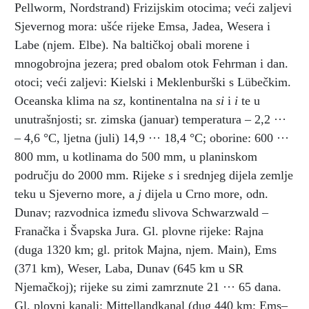
Pellworm, Nordstrand) Frizijskim otocima; veći zaljevi
Sjevernog mora: ušće rijeke Emsa, Jadea, Wesera i
Labe (njem. Elbe). Na baltičkoj obali morene i
mnogobrojna jezera; pred obalom otok Fehrman i dan.
otoci; veći zaljevi: Kielski i Meklenburški s Lübečkim.
Oceanska klima na
sz
,
kontinentalna na
si
i
i
te u
unutrašnjosti; sr. zimska (januar) temperatura – 2,2 ···
– 4,6 °C, ljetna (juli) 14,9 ··· 18,4 °C; oborine: 600 ···
800 mm, u kotlinama do 500 mm, u planinskom
području do 2000 mm. Rijeke
s
i srednjeg dijela zemlje
teku u Sjeverno more, a
j
dijela u Crno more, odn.
Dunav; razvodnica između slivova Schwarzwald –
Franačka i Švapska Jura. Gl. plovne rijeke: Rajna
(duga 1320 km; gl. pritok Majna, njem. Main), Ems
(371 km), Weser, Laba, Dunav (645 km u SR
Njemačkoj); rijeke su zimi zamrznute 21 ··· 65 dana.
Gl. plovni kanali: Mittellandkanal (dug 440 km; Ems–