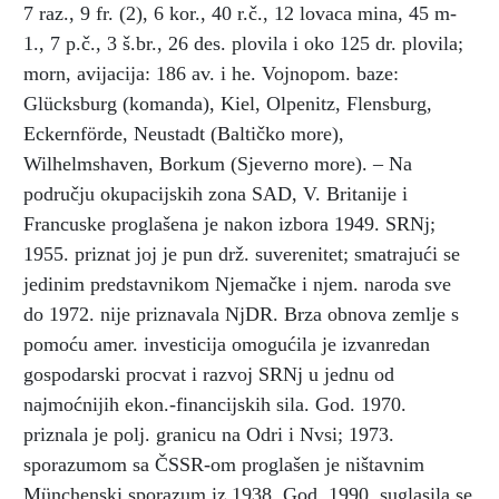
7 raz., 9 fr. (2), 6 kor., 40 r.č., 12 lovaca mina, 45 m-
1., 7 p.č., 3 š.br., 26 des. plovila i oko 125 dr. plovila;
morn, avijacija: 186 av. i he. Vojnopom. baze:
Glücksburg (komanda), Kiel, Olpenitz, Flensburg,
Eckernförde, Neustadt (Baltičko more),
Wilhelmshaven, Borkum (Sjeverno more). – Na
području okupacijskih zona SAD, V. Britanije i
Francuske proglašena je nakon izbora 1949. SRNj;
1955. priznat joj je pun drž. suverenitet; smatrajući se
jedinim predstavnikom Njemačke i njem. naroda sve
do 1972. nije priznavala NjDR. Brza obnova zemlje s
pomoću amer. investicija omogućila je izvanredan
gospodarski procvat i razvoj SRNj u jednu od
najmoćnijih ekon.-financijskih sila. God. 1970.
priznala je polj. granicu na Odri i Nvsi; 1973.
sporazumom sa ČSSR-om proglašen je ništavnim
Münchenski sporazum iz 1938. God. 1990. suglasila se