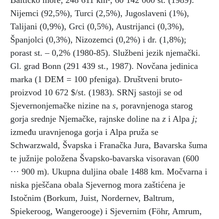
Baltičko more; 248 611 km²; 60 142 000 st. (1989):
Nijemci (92,5%), Turci (2,5%), Jugoslaveni (1%),
Talijani (0,9%), Grci (0,5%), Austrijanci (0,3%),
Španjolci (0,3%), Nizozemci (0,2%) i dr. (1,8%);
porast st. – 0,2% (1980-85). Službeni jezik njemački.
Gl. grad Bonn (291 439 st., 1987). Novčana jedinica
marka (1 DEM = 100 pfeniga). Društveni bruto-
proizvod 10 672 $/st. (1983). SRNj sastoji se od
Sjevernonjemačke nizine na
s
, poravnjenoga starog
gorja srednje Njemačke, rajnske doline na
z
i Alpa
j;
između uravnjenoga gorja i Alpa pruža se
Schwarzwald, Švapska i Franačka Jura, Bavarska šuma
te južnije položena Švapsko-bavarska visoravan (600
··· 900 m). Ukupna duljina obale 1488 km. Močvarna i
niska pješčana obala Sjevernog mora zaštićena je
Istočnim (Borkum, Juist, Nordernev, Baltrum,
Spiekeroog, Wangerooge) i Sjevernim (Föhr, Amrum,