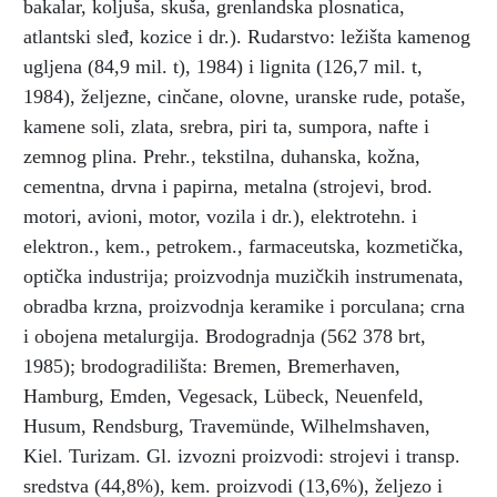
bakalar, koljuša, skuša, grenlandska plosnatica,
atlantski sleđ, kozice i dr.). Rudarstvo: ležišta kamenog
ugljena (84,9 mil. t), 1984) i lignita (126,7 mil. t,
1984), željezne, cinčane, olovne, uranske rude, potaše,
kamene soli, zlata, srebra, piri ta, sumpora, nafte i
zemnog plina. Prehr., tekstilna, duhanska, kožna,
cementna, drvna i papirna, metalna (strojevi, brod.
motori, avioni, motor, vozila i dr.), elektrotehn. i
elektron., kem., petrokem., farmaceutska, kozmetička,
optička industrija; proizvodnja muzičkih instrumenata,
obradba krzna, proizvodnja keramike i porculana; crna
i obojena metalurgija. Brodogradnja (562 378 brt,
1985); brodogradilišta: Bremen, Bremerhaven,
Hamburg, Emden, Vegesack, Lübeck, Neuenfeld,
Husum, Rendsburg, Travemünde, Wilhelmshaven,
Kiel. Turizam. Gl. izvozni proizvodi: strojevi i transp.
sredstva (44,8%), kem. proizvodi (13,6%), željezo i