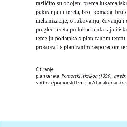
različito su obojeni prema lukama iskrc
pakiranja ili tereta, broj komada, brut
mehanizacije, o rukovanju, čuvanju i d
pregled tereta po lukama ukrcaja i isk
temelju podataka o planiranom teretu.
prostora i s planiranim rasporedom ter
Citiranje:
plan tereta.
Pomorski leksikon (1990), mrežn
<https://pomorski.lzmk.hr/clanak/plan-ter