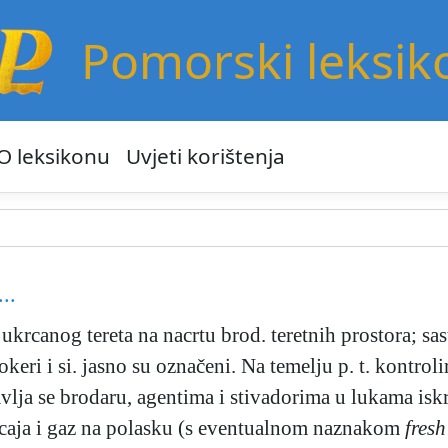
Pomorski leksik
O leksikonu
Uvjeti korištenja
...
ukrcanog tereta na nacrtu brod. teretnih prostora; sa
eri i si. jasno su označeni. Na temelju p. t. kontroli
avlja se brodaru, agentima i stivadorima u lukama iskr
krcaja i gaz na polasku (s eventualnom naznakom
fres