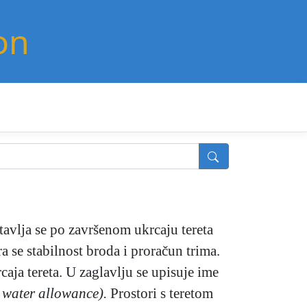
on
stavlja se po završenom ukrcaju tereta
ra se stabilnost broda i proračun trima.
caja tereta. U zaglavlju se upisuje ime
h water allowance).
Prostori s teretom