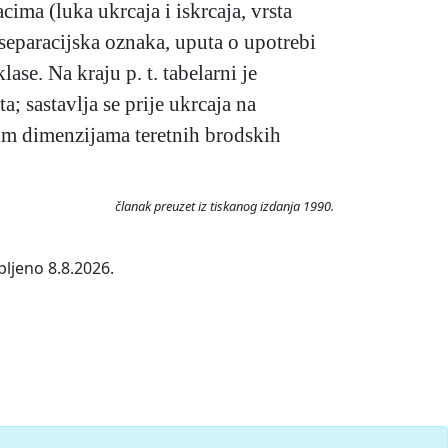
cima (luka ukrcaja i iskrcaja, vrsta
, separacijska oznaka, uputa o upotrebi
ase. Na kraju p. t. tabelarni je
ta; sastavlja se prije ukrcaja na
nim dimenzijama teretnih brodskih
članak preuzet iz tiskanog izdanja 1990.
pljeno 8.8.2026.