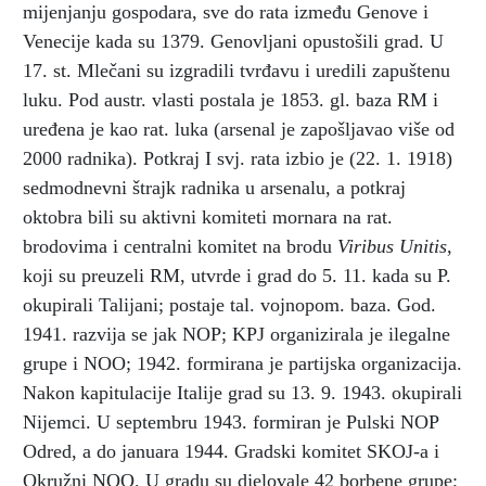
mijenjanju gospodara, sve do rata između Genove i
Venecije kada su 1379. Genovljani opustošili grad. U
17. st. Mlečani su izgradili tvrđavu i uredili zapuštenu
luku. Pod austr. vlasti postala je 1853. gl. baza RM i
uređena je kao rat. luka (arsenal je zapošljavao više od
2000 radnika). Potkraj I svj. rata izbio je (22. 1. 1918)
sedmodnevni štrajk radnika u arsenalu, a potkraj
oktobra bili su aktivni komiteti mornara na rat.
brodovima i centralni komitet na brodu
Viribus Unitis
,
koji su preuzeli RM, utvrde i grad do 5. 11. kada su P.
okupirali Talijani; postaje tal. vojnopom. baza. God.
1941. razvija se jak NOP; KPJ organizirala je ilegalne
grupe i NOO; 1942. formirana je partijska organizacija.
Nakon kapitulacije Italije grad su 13. 9. 1943. okupirali
Nijemci. U septembru 1943. formiran je Pulski NOP
Odred, a do januara 1944. Gradski komitet SKOJ-a i
Okružni NOO. U gradu su djelovale 42 borbene grupe;