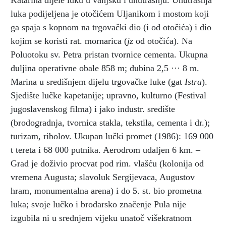
Katarina dijele luku u vanjsku i unutrašnju. Unutrašnja
luka podijeljena je otočićem Uljanikom i mostom koji
ga spaja s kopnom na trgovački dio (i od otočića) i dio
kojim se koristi rat. mornarica (
jz
od otočića). Na
Poluotoku sv. Petra pristan tvornice cementa. Ukupna
duljina operativne obale 858 m; dubina 2,5 ··· 8 m.
Marina u središnjem dijelu trgovačke luke (gat
Istra
).
Sjedište lučke kapetanije; upravno, kulturno (Festival
jugoslavenskog filma) i jako industr. središte
(brodogradnja, tvornica stakla, tekstila, cementa i dr.);
turizam, ribolov. Ukupan lučki promet (1986): 169 000
t tereta i 68 000 putnika. Aerodrom udaljen 6 km. –
Grad je doživio procvat pod rim. vlašću (kolonija od
vremena Augusta; slavoluk Sergijevaca, Augustov
hram, monumentalna arena) i do 5. st. bio prometna
luka; svoje lučko i brodarsko značenje Pula nije
izgubila ni u srednjem vijeku unatoč višekratnom