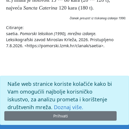
st.) imala je nosivost 15 ··· 80 kara (20 ··· 120 t);
najveća
Sancta Caterina
120 kara (180 t).
članak preuzet iz tiskanog izdanja 1990.
Citiranje:
saetia.
Pomorski leksikon (1990), mrežno izdanje.
Leksikografski zavod Miroslav Krleža, 2026. Pristupljeno
7.8.2026. <https://pomorski.lzmk.hr/clanak/saetia>.
Naše web stranice koriste kolačiće kako bi
Vam omogućili najbolje korisničko
iskustvo, za analizu prometa i korištenje
društvenih mreža.
Doznaj više.
Prihvati
© 2026. -
Leksikografski zavod
Miroslav Krleža