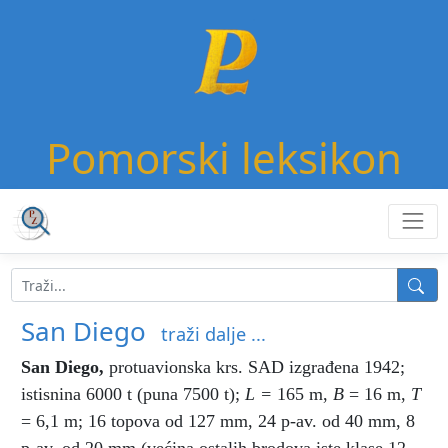
Pomorski leksikon
San Diego
traži dalje ...
San Diego
,
protuavionska krs. SAD izgrađena 1942;
istisnina 6000 t (puna 7500 t);
L =
165 m,
B
= 16 m,
T
= 6,1 m; 16 topova od 127 mm, 24 p-av. od 40 mm, 8