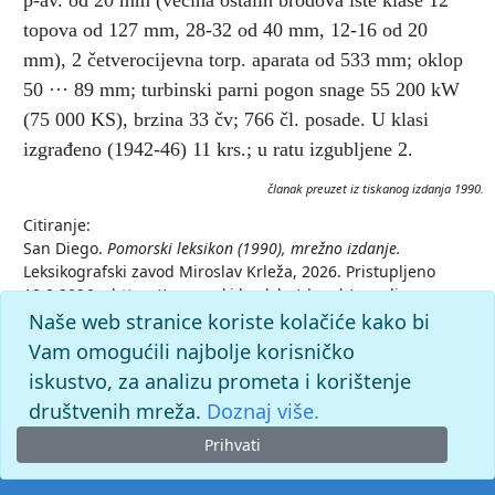
p-av. od 20 mm (većina ostalih brodova iste klase 12
topova od 127 mm, 28-32 od 40 mm, 12-16 od 20
mm), 2 četverocijevna torp. aparata od 533 mm; oklop
50 ··· 89 mm; turbinski parni pogon snage 55 200 kW
(75 000 KS), brzina 33 čv; 766 čl. posade. U klasi
izgrađeno (1942-46) 11 krs.; u ratu izgubljene 2.
članak preuzet iz tiskanog izdanja 1990.
Citiranje:
San Diego.
Pomorski leksikon (1990), mrežno izdanje.
Leksikografski zavod Miroslav Krleža, 2026. Pristupljeno
10.8.2026. <https://pomorski.lzmk.hr/clanak/san-diego-
krstarica>.
Naše web stranice koriste kolačiće kako bi
Vam omogućili najbolje korisničko
iskustvo, za analizu prometa i korištenje
društvenih mreža.
Doznaj više.
Prihvati
© 2026. -
Leksikografski zavod
Miroslav Krleža