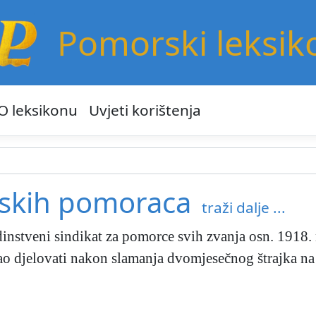
Pomorski leksik
O leksikonu
Uvjeti korištenja
nskih pomoraca
traži dalje ...
instveni sindikat za pomorce svih zvanja osn. 1918. 
tao djelovati nakon slamanja dvomjesečnog štrajka 