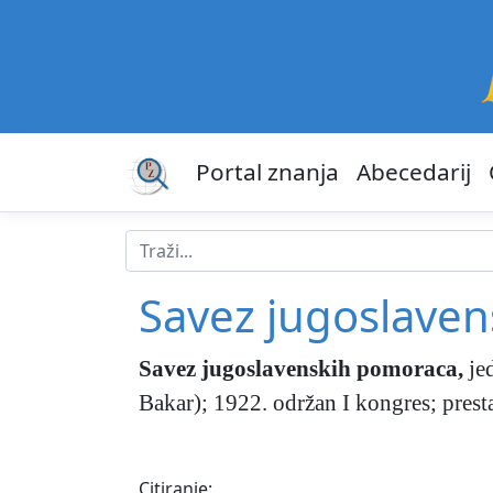
Portal znanja
Abecedarij
Savez jugoslave
Savez jugoslavenskih pomoraca
,
jed
Bakar); 1922. održan I kongres; pres
Citiranje: