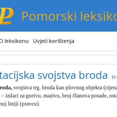
Pomorski leksik
O leksikonu
Uvjeti korištenja
acijska svojstva broda
tr
broda
,
svojstva trg. broda kao plovnog objekta (cijena
 izdaci za gorivo, mazivo, broj članova posade, osta
oj liniji (pravcu).