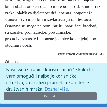
oružanim snagama i civilnom zaštitom čuva objekte i
brani obalu, otoke i obalno more od napada s mora i iz
zraka; olakšava djelatnost drž. aparata, potpomaže
stanovništvo u borbi i u savladavanju rat. teškoća.
Osnovne su snage na pom. ratištu naoružani brodovi,
stražarske, promatračke, protuminske,
protudiverzantske i kopnene jedinice koje djeluju po
otocima i obali.
članak preuzet iz tiskanog izdanja 1990.
Citiranje:
teritorijalna obrana.
Pomorski leksikon (1990), mrežno izdanje.
Naše web stranice koriste kolačiće kako bi
Leksikografski zavod Miroslav Krleža, 2026. Pristupljeno
Vam omogućili najbolje korisničko
9.8.2026. <https://pomorski.lzmk.hr/clanak/teritorijalna-
obrana>.
iskustvo, za analizu prometa i korištenje
društvenih mreža.
Doznaj više.
Prihvati
© 2026. -
Leksikografski zavod
Miroslav Krleža