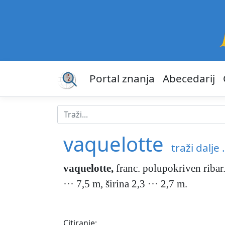
Portal znanja
Abecedarij
vaquelotte
traži dalje .
vaquelotte
,
franc. polupokriven ribar
··· 7,5 m, širina 2,3 ··· 2,7 m.
Citiranje: