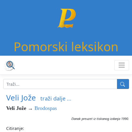
Pomorski leksikon
Veli Jože
traži dalje ...
Veli Jože
→
Brodospas
članak preuzet iz tiskanog izdanja 1990.
Citiranje: