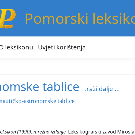
Pomorski leksik
O leksikonu
Uvjeti korištenja
nomske tablice
traži dalje ...
nautičko-astronomske tablice
eksikon (1990), mrežno izdanje.
Leksikografski zavod Miroslav 