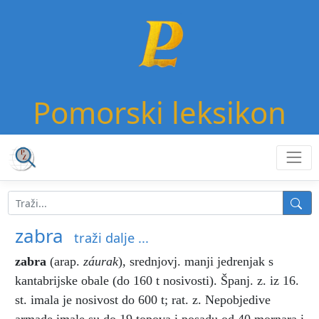
Pomorski leksikon
zabra
traži dalje ...
zabra
(arap.
záurak
),
srednjovj. manji jedrenjak s
kantabrijske obale (do 160 t nosivosti). Španj. z. iz 16.
st. imala je nosivost do 600 t; rat. z. Nepobjedive