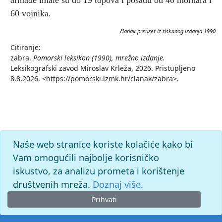
armade imale su do 19 topova i posadu od 40 mornara i
60 vojnika.
članak preuzet iz tiskanog izdanja 1990.
Citiranje:
zabra.
Pomorski leksikon (1990), mrežno izdanje.
Leksikografski zavod Miroslav Krleža, 2026. Pristupljeno
8.8.2026. <https://pomorski.lzmk.hr/clanak/zabra>.
Naše web stranice koriste kolačiće kako bi
Vam omogućili najbolje korisničko
iskustvo, za analizu prometa i korištenje
društvenih mreža.
Doznaj više.
Prihvati
© 2026. -
Leksikografski zavod
Miroslav Krleža