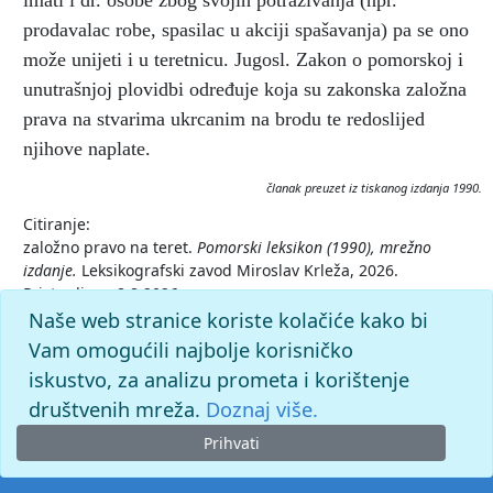
imati i dr. osobe zbog svojih potraživanja (npr.
prodavalac robe, spasilac u akciji spašavanja) pa se ono
može unijeti i u teretnicu. Jugosl. Zakon o pomorskoj i
unutrašnjoj plovidbi određuje koja su zakonska založna
prava na stvarima ukrcanim na brodu te redoslijed
njihove naplate.
članak preuzet iz tiskanog izdanja 1990.
Citiranje:
založno pravo na teret.
Pomorski leksikon (1990), mrežno
izdanje.
Leksikografski zavod Miroslav Krleža, 2026.
Pristupljeno 8.8.2026.
<https://pomorski.lzmk.hr/clanak/zalozno-pravo-na-teret>.
Naše web stranice koriste kolačiće kako bi
Vam omogućili najbolje korisničko
iskustvo, za analizu prometa i korištenje
društvenih mreža.
Doznaj više.
Prihvati
© 2026. -
Leksikografski zavod
Miroslav Krleža