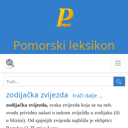
Pomorski leksikon
zodijačka zvijezda
traži dalje ...
zodijačka zvijezda
,
svaka zvijezda koja se na neb.
svodu prividno nalazi u nekom zviježđu u zodijaku (ili
u blizini). Od sjajnijih zvijezda najbliža je ekliptici