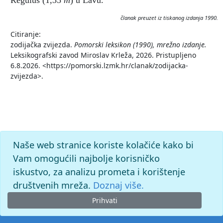
Regulus (1,35
m
)
u Lavu.
članak preuzet iz tiskanog izdanja 1990.
Citiranje:
zodijačka zvijezda.
Pomorski leksikon (1990), mrežno izdanje.
Leksikografski zavod Miroslav Krleža, 2026. Pristupljeno
6.8.2026. <https://pomorski.lzmk.hr/clanak/zodijacka-
zvijezda>.
Naše web stranice koriste kolačiće kako bi
Vam omogućili najbolje korisničko
iskustvo, za analizu prometa i korištenje
društvenih mreža.
Doznaj više.
Prihvati
© 2026. -
Leksikografski zavod
Miroslav Krleža